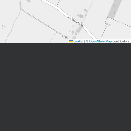
Leaflet
|
©
OpenStreetMap
contributors