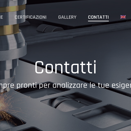
NE
CERTIFICAZIONI
GALLERY
CONTATTI
Contatti
pre pronti per analizzare le tue esige