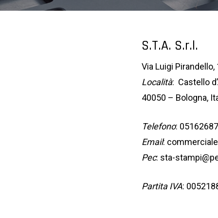
S.T.A. S.r.l.
Via Luigi Pirandello,
Località
: Castello d
40050 – Bologna, Ita
Telefono
: 0516268
Email
: commercial
Pec
: sta-stampi@pe
Partita IVA
: 005218