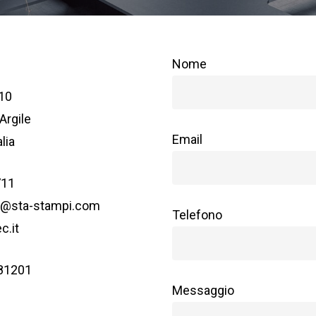
Nome
 10
’Argile
Email
lia
711
e@sta-stampi.com
Telefono
c.it
81201
Messaggio